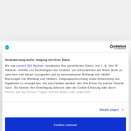
PRODUKTE
Verantwortungsvoller Umgang mit Ihren Daten
Wir und
unsere 821 Partner
verarbeiten Ihre persönlichen Daten, wie z. B. Ihre IP-
Adresse, mithilfe von Technologien wie Cookies, um Informationen auf Ihrem Gerät zu
Werkzeugwechsler
speichern und darauf zuzugreifen und so personalisierte Werbung und Inhalte,
Messungen von Werbung und Inhalten, Zielgruppenforschung sowie Entwicklung von
Werkzeugmagazine
Angeboten zu ermöglichen. Sie entscheiden darüber, wer Ihre Daten für welche Zwecke
nutzt. Sie können Ihre Einwilligung jederzeit über die Cookie-Erklärung oder durch
Klicken auf das Privacy Trigger Symbol ändern oder widerrufen
Werkzeugwechselsysteme
Wenn Sie es erlauben, würden wir auch gerne:
Kurvengetriebe
Informationen über Ihre geografische Lage erfassen, welche bis auf einige Meter
Details zeigen
genau sein können
Ihr Gerät durch aktives Scannen nach bestimmten Merkmalen (Fingerprinting)
Zubehör
identifizieren
Erfahren Sie mehr darüber, wie Ihre persönlichen Daten verarbeitet werden, und legen
Cookies zulassen
Sonderlösungen
Sie Ihre Präferenzen im
Abschnitt Einzelheiten
fest.