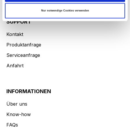
Wir verwenden Cookies, um Inhalte und Anzeigen zu personalisieren, Funktionen für
Nur notwendige Cookies verwenden
soziale Medien anbieten zu können und die Zugriffe auf unsere Website zu analysieren.
Außerdem geben wir Informationen zu Ihrer Verwendung unserer Website an unsere
Partner für soziale Medien, Werbung und Analysen weiter. Unsere Partner führen diese
SUPPORT
Informationen möglicherweise mit weiteren Daten zusammen, die Sie ihnen bereitgestellt
haben oder die sie im Rahmen Ihrer Nutzung der Dienste gesammelt haben.
Kontakt
Produktanfrage
Serviceanfrage
Anfahrt
INFORMATIONEN
Über uns
Know-how
FAQs