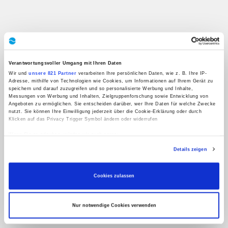
Verantwortungsvoller Umgang mit Ihren Daten
Wir und
unsere 821 Partner
verarbeiten Ihre persönlichen Daten, wie z. B. Ihre IP-
Adresse, mithilfe von Technologien wie Cookies, um Informationen auf Ihrem Gerät zu
speichern und darauf zuzugreifen und so personalisierte Werbung und Inhalte,
Messungen von Werbung und Inhalten, Zielgruppenforschung sowie Entwicklung von
Angeboten zu ermöglichen. Sie entscheiden darüber, wer Ihre Daten für welche Zwecke
nutzt. Sie können Ihre Einwilligung jederzeit über die Cookie-Erklärung oder durch
Klicken auf das Privacy Trigger Symbol ändern oder widerrufen
Wenn Sie es erlauben, würden wir auch gerne:
Informationen über Ihre geografische Lage erfassen, welche bis auf einige Meter
Details zeigen
genau sein können
Ihr Gerät durch aktives Scannen nach bestimmten Merkmalen (Fingerprinting)
identifizieren
Erfahren Sie mehr darüber, wie Ihre persönlichen Daten verarbeitet werden, und legen
Cookies zulassen
Sie Ihre Präferenzen im
Abschnitt Einzelheiten
fest.
Wir verwenden Cookies, um Inhalte und Anzeigen zu personalisieren, Funktionen für
Nur notwendige Cookies verwenden
soziale Medien anbieten zu können und die Zugriffe auf unsere Website zu analysieren.
Außerdem geben wir Informationen zu Ihrer Verwendung unserer Website an unsere
Partner für soziale Medien, Werbung und Analysen weiter. Unsere Partner führen diese