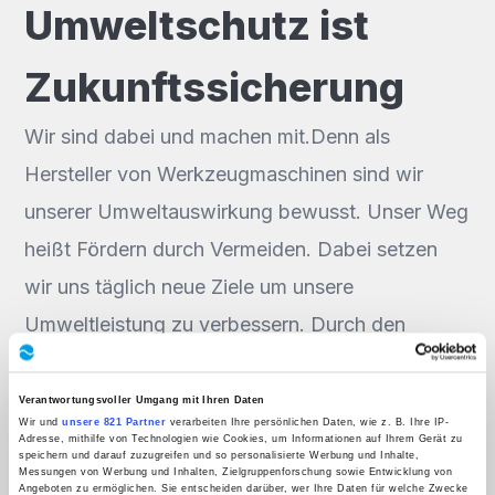
Umweltschutz ist
Zukunftssicherung
Wir sind dabei und machen mit.Denn als
Hersteller von Werkzeugmaschinen sind wir
unserer Umweltauswirkung bewusst. Unser Weg
heißt Fördern durch Vermeiden. Dabei setzen
wir uns täglich neue Ziele um unsere
Umweltleistung zu verbessern. Durch den
Einsatz von Bio-Verpackungsflocken leisten wir
tagtäglich einen wertvollen Beitrag für mehr
Verantwortungsvoller Umgang mit Ihren Daten
Wir und
unsere 821 Partner
verarbeiten Ihre persönlichen Daten, wie z. B. Ihre IP-
Umweltschutz und eine humanere
Adresse, mithilfe von Technologien wie Cookies, um Informationen auf Ihrem Gerät zu
speichern und darauf zuzugreifen und so personalisierte Werbung und Inhalte,
Messungen von Werbung und Inhalten, Zielgruppenforschung sowie Entwicklung von
Angeboten zu ermöglichen. Sie entscheiden darüber, wer Ihre Daten für welche Zwecke