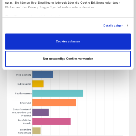
nutzt. Sie können Ihre Einwilligung jederzeit über die Cookie-Erklärung oder durch
Mehr lesen
Klicken auf das Privacy Trigger Symbol ändern oder widerrufen
Wenn Sie es erlauben, würden wir auch gerne:
Informationen über Ihre geografische Lage erfassen, welche bis auf einige Meter
Details zeigen
genau sein können
Ihr Gerät durch aktives Scannen nach bestimmten Merkmalen (Fingerprinting)
identifizieren
Erfahren Sie mehr darüber, wie Ihre persönlichen Daten verarbeitet werden, und legen
Cookies zulassen
Sie Ihre Präferenzen im
Abschnitt Einzelheiten
fest.
Wir verwenden Cookies, um Inhalte und Anzeigen zu personalisieren, Funktionen für
Nur notwendige Cookies verwenden
soziale Medien anbieten zu können und die Zugriffe auf unsere Website zu analysieren.
Außerdem geben wir Informationen zu Ihrer Verwendung unserer Website an unsere
Partner für soziale Medien, Werbung und Analysen weiter. Unsere Partner führen diese
Informationen möglicherweise mit weiteren Daten zusammen, die Sie ihnen bereitgestellt
haben oder die sie im Rahmen Ihrer Nutzung der Dienste gesammelt haben.