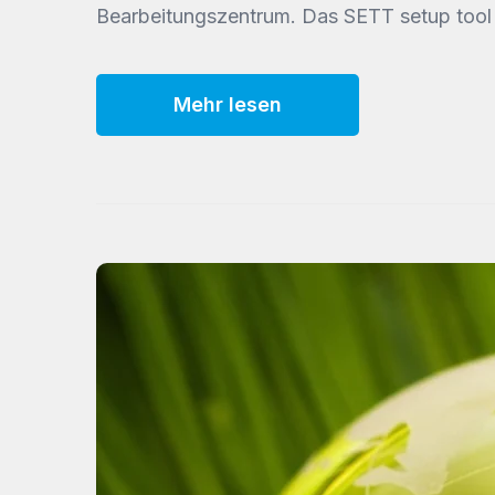
Bearbeitungszentrum. Das SETT setup tool in
Mehr lesen