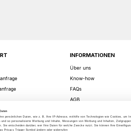
ORT
INFORMATIONEN
Über uns
anfrage
Know-how
anfrage
FAQs
AGB
Datenschutzerklärung
Daten
hre persönlichen Daten, wie z. B. Ihre IP-Adresse, mithilfe von Technologien wie Cookies, um I
Impresssum
n und so personalisierte Werbung und Inhalte, Messungen von Werbung und Inhalten, Zielgruppe
 Sie entscheiden darüber, wer Ihre Daten für welche Zwecke nutzt. Sie können Ihre Einwilligung
das Privacy Trigger Symbol ändern oder widerrufen