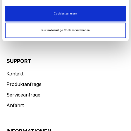
Werkzeugwechselsysteme
Ihr Gerät durch aktives Scannen nach bestimmten Merkmalen (Fingerprinting)
identifizieren
Kurvengetriebe
Erfahren Sie mehr darüber, wie Ihre persönlichen Daten verarbeitet werden, und legen
Cookies zulassen
Sie Ihre Präferenzen im
Abschnitt Einzelheiten
fest.
Zubehör
Wir verwenden Cookies, um Inhalte und Anzeigen zu personalisieren, Funktionen für
Nur notwendige Cookies verwenden
soziale Medien anbieten zu können und die Zugriffe auf unsere Website zu analysieren.
Sonderlösungen
Außerdem geben wir Informationen zu Ihrer Verwendung unserer Website an unsere
Partner für soziale Medien, Werbung und Analysen weiter. Unsere Partner führen diese
Informationen möglicherweise mit weiteren Daten zusammen, die Sie ihnen bereitgestellt
haben oder die sie im Rahmen Ihrer Nutzung der Dienste gesammelt haben.
SUPPORT
Kontakt
Produktanfrage
Serviceanfrage
Anfahrt