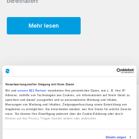
bereithalten!
Mehr lesen
Verantwortungsvoller Umgang mit Ihren Daten
Wir und
unsere 821 Partner
verarbeiten Ihre persönlichen Daten, wie z. B. Ihre IP-
Adresse, mithilfe von Technologien wie Cookies, um Informationen auf Ihrem Gerät zu
speichern und darauf zuzugreifen und so personalisierte Werbung und Inhalte,
Messungen von Werbung und Inhalten, Zielgruppenforschung sowie Entwicklung von
PRODUKTE
Angeboten zu ermöglichen. Sie entscheiden darüber, wer Ihre Daten für welche Zwecke
nutzt. Sie können Ihre Einwilligung jederzeit über die Cookie-Erklärung oder durch
Klicken auf das Privacy Trigger Symbol ändern oder widerrufen
Werkzeugwechsler
Wenn Sie es erlauben, würden wir auch gerne:
Werkzeugmagazine
Informationen über Ihre geografische Lage erfassen, welche bis auf einige Meter
Details zeigen
genau sein können