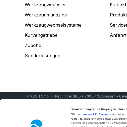
Werkzeugwechsler
Kontakt
Werkzeugmagazine
Produkt
Werkzeugwechselsysteme
Service
Kurvengetriebe
Anfahrt
Zubehör
Sonderlösungen
MIKSCH GmbH • Reutlinger Str. 5 • 73037 Göppingen • Germ
Verantwortungsvoller Umgang mit Ihren 
Wir und
unsere 821 Partner
verarbeiten I
Gerät zu speichern und darauf zuzugreife
Entwicklung von Angeboten zu ermöglichen.