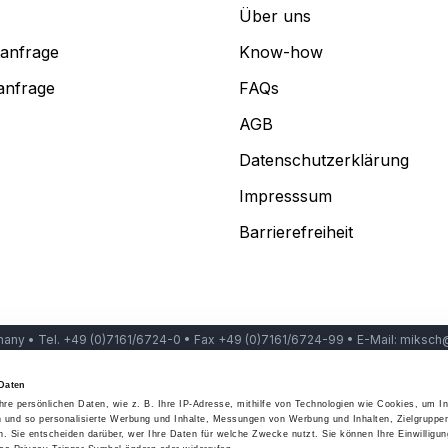
Über uns
anfrage
Know-how
anfrage
FAQs
AGB
Datenschutzerklärung
Impresssum
Barrierefreiheit
any • Tel. +49 (0)7161/6724-0 • Fax +49 (0)7161/6724-99 • E-Mail: miksc
Daten
hre persönlichen Daten, wie z. B. Ihre IP-Adresse, mithilfe von Technologien wie Cookies, um I
n und so personalisierte Werbung und Inhalte, Messungen von Werbung und Inhalten, Zielgruppe
 Sie entscheiden darüber, wer Ihre Daten für welche Zwecke nutzt. Sie können Ihre Einwilligung