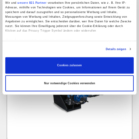
Wir und
unsere 821 Partner
verarbeiten Ihre persönlichen Daten, wie z. B. Ihre IP-
Adresse, mithilfe von Technologien wie Cookies, um Informationen auf Ihrem Gerät zu
speichern und darauf zuzugreifen und so personalisierte Werbung und Inhalte,
Messungen von Werbung und Inhalten, Zielgruppenforschung sowie Entwicklung von
Angeboten zu ermöglichen. Sie entscheiden darüber, wer Ihre Daten für welche Zwecke
nutzt. Sie können Ihre Einwilligung jederzeit über die Cookie-Erklärung oder durch
Klicken auf das Privacy Trigger Symbol ändern oder widerrufen
Wenn Sie es erlauben, würden wir auch gerne:
Informationen über Ihre geografische Lage erfassen, welche bis auf einige Meter
Details zeigen
genau sein können
Ihr Gerät durch aktives Scannen nach bestimmten Merkmalen (Fingerprinting)
identifizieren
Erfahren Sie mehr darüber, wie Ihre persönlichen Daten verarbeitet werden, und legen
Cookies zulassen
Sie Ihre Präferenzen im
Abschnitt Einzelheiten
fest.
Wir verwenden Cookies, um Inhalte und Anzeigen zu personalisieren, Funktionen für
Nur notwendige Cookies verwenden
soziale Medien anbieten zu können und die Zugriffe auf unsere Website zu analysieren.
Außerdem geben wir Informationen zu Ihrer Verwendung unserer Website an unsere
Partner für soziale Medien, Werbung und Analysen weiter. Unsere Partner führen diese
Informationen möglicherweise mit weiteren Daten zusammen, die Sie ihnen bereitgestellt
haben oder die sie im Rahmen Ihrer Nutzung der Dienste gesammelt haben.