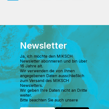
Newsletter
Ja, ich möchte den MIKSCH
Newsletter abonnieren und bin über
16 Jahre alt.
Wir verwenden die von Ihnen
angegebenen Daten ausschließlich
zum Versand des MIKSCH
Newsletters.
Wir geben Ihre Daten nicht an Dritte
weiter.
Bitte beachten Sie auch unsere
Datenschutzerklärung
.