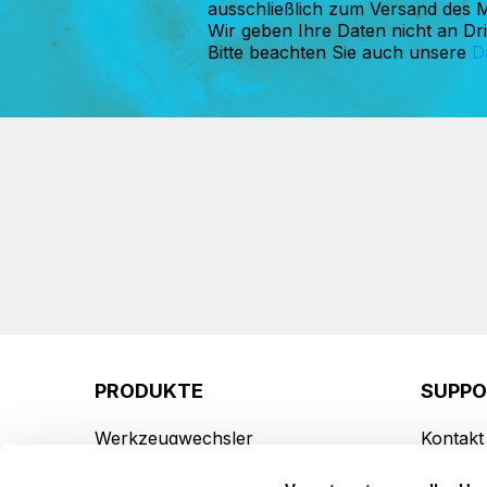
ausschließlich zum Versand des 
Wir geben Ihre Daten nicht an Drit
Bitte beachten Sie auch unsere
D
PRODUKTE
SUPP
Werkzeugwechsler
Kontakt
Werkzeugmagazine
Produkt