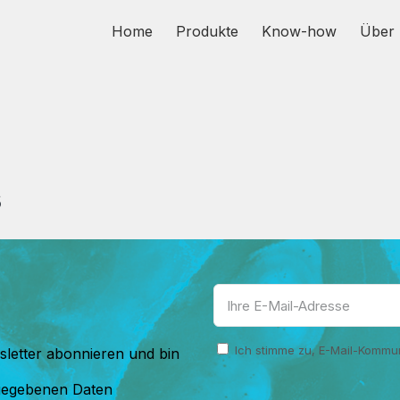
Home
Produkte
Know-how
Über 
s
Ich stimme zu, E-Mail-Kommun
letter abonnieren und bin
gegebenen Daten