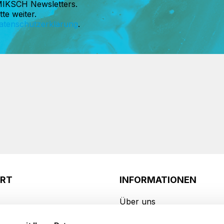
MIKSCH Newsletters.
te weiter.
atenschutzerklärung
.
ORT
INFORMATIONEN
Über uns
anfrage
Know-how