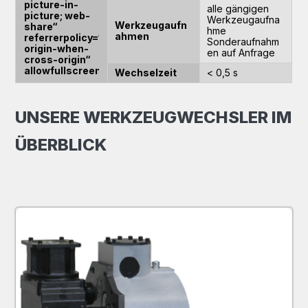
picture-in-
alle gängigen
picture; web-
Werkzeugaufna
Werkzeugaufn
share“
hme
ahmen
referrerpolicy=“strict-
Sonderaufnahm
origin-when-
en auf Anfrage
cross-origin“
allowfullscreen>YouTube
Wechselzeit
< 0,5 s
video player“
frameborder=“0″
allow=“accelerometer;
UNSERE WERKZEUGWECHSLER IM
autoplay;
clipboard-
write;
ÜBERBLICK
encrypted-
media;
gyroscope;
picture-in-
picture; web-
share“
referrerpolicy=“strict-
origin-when-
cross-origin“
allowfullscreen>title=“YouTube
video player“
frameborder=“0″
allow=“accelerometer;
autoplay;
clipboard-