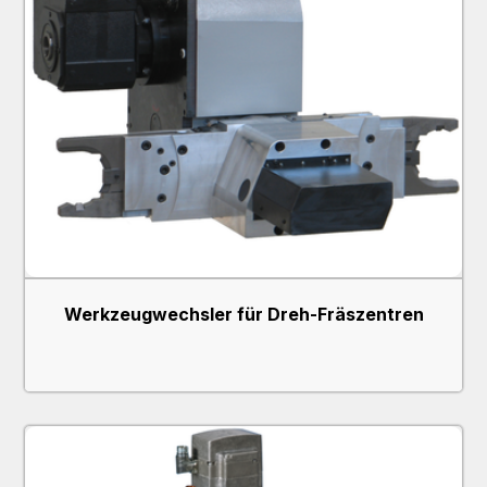
write;
encrypted-
media;
gyroscope;
picture-in-
picture; web-
share“
referrerpolicy=“strict-
origin-when-
cross-origin“
allowfullscreen>
Werkzeugwechsler für Dreh-Fräszentren