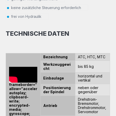
keine zusätzliche Steuerung erforderlich
frei von Hydraulik
TECHNISCHE DATEN
Bezeichnung
ATC, HTC, MTC
Werkzeuggewi
bis 85 kg
cht
horizontal und
Einbaulage
vertikal
frameborder=“0″
Positionierung
neben oder
allow=“accelerometer;
der Spindel
gegenüber
autoplay;
clipboard-
Drehstrom-
write;
Bremsmotor,
encrypted-
Antrieb
Drehstrommotor,
media;
Servomotor
gyroscope;