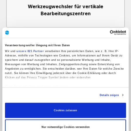
Werkzeugwechsler für vertikale
Bearbeitungszentren
Verantwortungsvoller Umgang mit Ihren Daten
Wir und
unsere 821 Partner
verarbeiten Ihre persönlichen Daten, wie z. B. Ihre IP-
Adresse, mithilfe von Technologien wie Cookies, um Informationen auf Ihrem Gerät zu
speichern und darauf zuzugreifen und so personalisierte Werbung und Inhalte,
Messungen von Werbung und Inhalten, Zielgruppenforschung sowie Entwicklung von
Angeboten zu ermöglichen. Sie entscheiden darüber, wer Ihre Daten für welche Zwecke
nutzt. Sie können Ihre Einwilligung jederzeit über die Cookie-Erklärung oder durch
Klicken auf das Privacy Trigger Symbol ändern oder widerrufen
Wenn Sie es erlauben, würden wir auch gerne:
Informationen über Ihre geografische Lage erfassen, welche bis auf einige Meter
Details zeigen
genau sein können
Ihr Gerät durch aktives Scannen nach bestimmten Merkmalen (Fingerprinting)
identifizieren
Erfahren Sie mehr darüber, wie Ihre persönlichen Daten verarbeitet werden, und legen
Cookies zulassen
Sie Ihre Präferenzen im
Abschnitt Einzelheiten
fest.
Wir verwenden Cookies, um Inhalte und Anzeigen zu personalisieren, Funktionen für
Nur notwendige Cookies verwenden
soziale Medien anbieten zu können und die Zugriffe auf unsere Website zu analysieren.