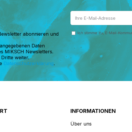
Ich stimme zu, E-Mail-Kommun
ewsletter abonnieren und
 angegebenen Daten
es MIKSCH Newsletters.
Dritte weiter.
re
Datenschutzerklärung
.
ORT
INFORMATIONEN
Über uns