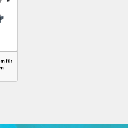
m für
en