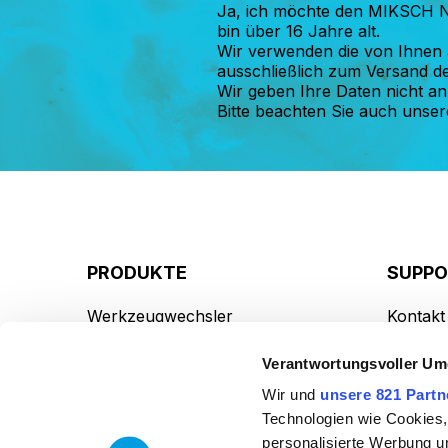
Ja, ich möchte den MIKSCH N
bin über 16 Jahre alt.
Wir verwenden die von Ihnen
ausschließlich zum Versand d
Wir geben Ihre Daten nicht an 
Bitte beachten Sie auch unse
PRODUKTE
SUPP
Werkzeugwechsler
Kontakt
Werkzeugmagazine
Produkt
Verantwortungsvoller Um
Werkzeugwechselsysteme
Service
Wir und
unsere 821 Partn
Technologien wie Cookies,
Kurvengetriebe
Anfahrt
personalisierte Werbung u