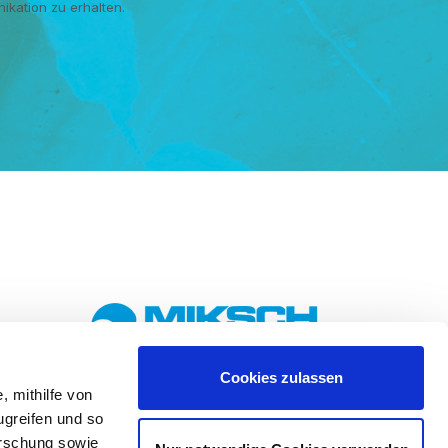
ikation zu erhalten.
Cookies zulassen
, mithilfe von
ugreifen und so
MIKSCH GmbH
orschung sowie