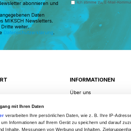
Ich stimme zu, E-Mail-Kommun
ewsletter abonnieren und
 angegebenen Daten
es MIKSCH Newsletters.
Dritte weiter.
re
Datenschutzerklärung
.
ORT
INFORMATIONEN
Über uns
anfrage
Know-how
gang mit Ihren Daten
anfrage
FAQs
er
verarbeiten Ihre persönlichen Daten, wie z. B. Ihre IP-Adresse
 um Informationen auf Ihrem Gerät zu speichern und darauf zuz
AGB
nd Inhalte, Messungen von Werbung und Inhalten, Zielgruppenf